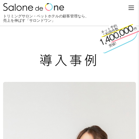
トリミングサロン・ペットホテルの顧客管理なら、
売上を伸ばす「サロンドワン」
ネット予約
ご利用件数
1,400,000
件
突破!
導入事例