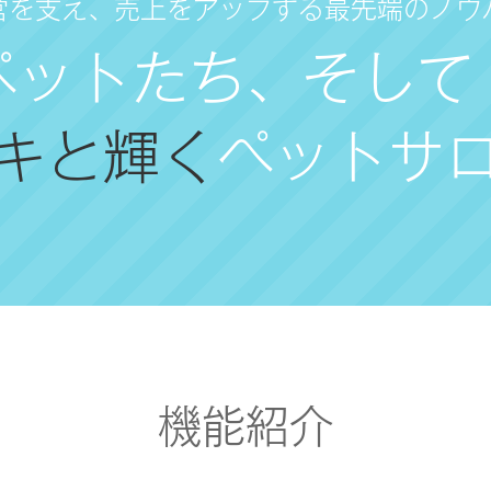
営を支え、売上をアップする最先端のノウ
ペットたち
、
そして
キと輝く
ペットサ
機能紹介