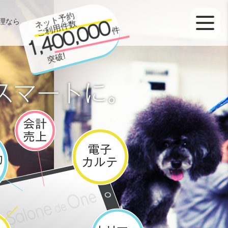
ネット予約
ご利用件数
理なら、
1,400,000
件
突破!
スマートに。