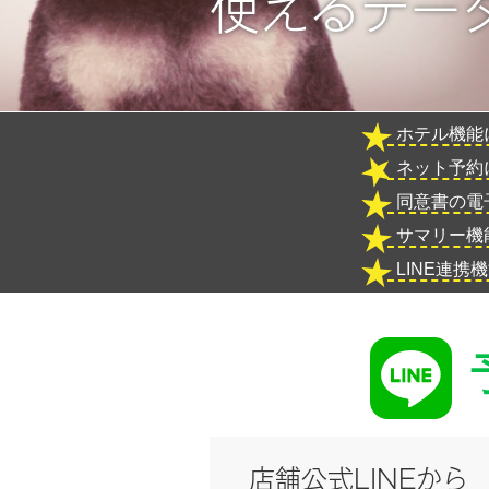
使えるデー
ホテル機能
ネット予約
同意書の電
サマリー機
LINE連
店舗公式LINEから